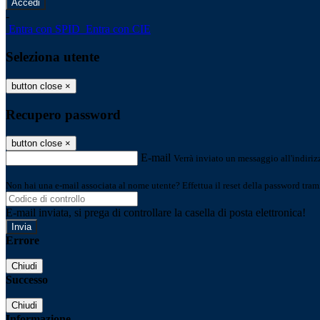
-
Entra con SPID
Entra con CIE
Seleziona utente
button close
×
Recupero password
button close
×
E-mail
Verrà inviato un messaggio all'indirizz
Non hai una e-mail associata al nome utente? Effettua il reset della password tram
E-mail inviata, si prega di controllare la casella di posta elettronica!
Errore
Chiudi
Successo
Chiudi
Informazione