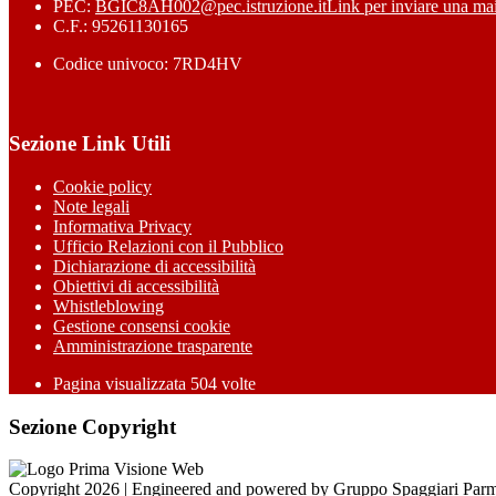
PEC:
BGIC8AH002@pec.istruzione.it
Link per inviare una mai
C.F.: 95261130165
Codice univoco: 7RD4HV
Sezione Link Utili
Cookie policy
Note legali
Informativa Privacy
Ufficio Relazioni con il Pubblico
Dichiarazione di accessibilità
Obiettivi di accessibilità
Whistleblowing
Gestione consensi cookie
Amministrazione trasparente
Pagina visualizzata
504
volte
Sezione Copyright
Copyright 2026 | Engineered and powered by Gruppo Spaggiari Parm