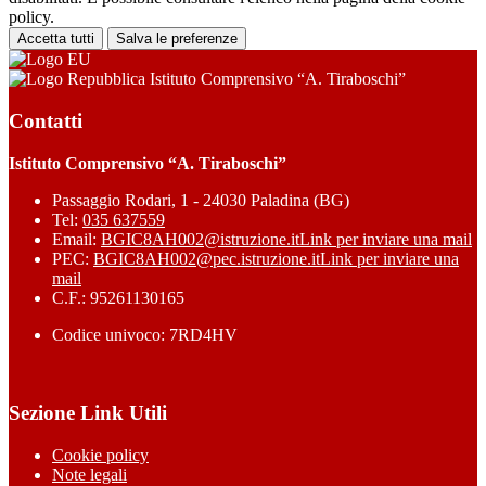
policy.
Accetta tutti
Salva le preferenze
Istituto Comprensivo “A. Tiraboschi”
Contatti
Istituto Comprensivo “A. Tiraboschi”
Passaggio Rodari, 1 - 24030 Paladina (BG)
Tel:
035 637559
Email:
BGIC8AH002@istruzione.it
Link per inviare una mail
PEC:
BGIC8AH002@pec.istruzione.it
Link per inviare una
mail
C.F.: 95261130165
Codice univoco: 7RD4HV
Sezione Link Utili
Cookie policy
Note legali