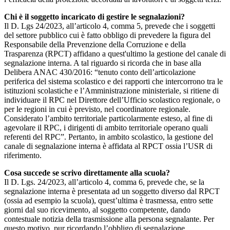
Chi è il soggetto incaricato di gestire le segnalazioni?
Il D. Lgs 24/2023, all’articolo 4, comma 5, prevede che i soggetti
del settore pubblico cui è fatto obbligo di prevedere la figura del
Responsabile della Prevenzione della Corruzione e della
Trasparenza (RPCT) affidano a quest'ultimo la gestione del canale di
segnalazione interna. A tal riguardo si ricorda che in base alla
Delibera ANAC 430/2016: “tenuto conto dell’articolazione
periferica del sistema scolastico e dei rapporti che intercorrono tra le
istituzioni scolastiche e l’Amministrazione ministeriale, si ritiene di
individuare il RPC nel Direttore dell’Ufficio scolastico regionale, o
per le regioni in cui è previsto, nel coordinatore regionale.
Considerato l’ambito territoriale particolarmente esteso, al fine di
agevolare il RPC, i dirigenti di ambito territoriale operano quali
referenti del RPC”. Pertanto, in ambito scolastico, la gestione del
canale di segnalazione interna è affidata al RPCT ossia l’USR di
riferimento.
Cosa succede se scrivo direttamente alla scuola?
Il D. Lgs. 24/2023, all’articolo 4, comma 6, prevede che, se la
segnalazione interna è presentata ad un soggetto diverso dal RPCT
(ossia ad esempio la scuola), quest’ultima è trasmessa, entro sette
giorni dal suo ricevimento, al soggetto competente, dando
contestuale notizia della trasmissione alla persona segnalante. Per
questo motivo, pur ricordando l’obbligo di segnalazione