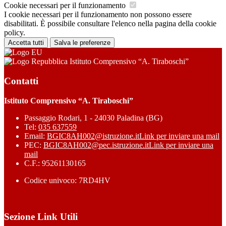
Cookie necessari per il funzionamento
I cookie necessari per il funzionamento non possono essere
disabilitati. È possibile consultare l'elenco nella pagina della cookie
policy.
Accetta tutti
Salva le preferenze
Istituto Comprensivo “A. Tiraboschi”
Contatti
Istituto Comprensivo “A. Tiraboschi”
Passaggio Rodari, 1 - 24030 Paladina (BG)
Tel:
035 637559
Email:
BGIC8AH002@istruzione.it
Link per inviare una mail
PEC:
BGIC8AH002@pec.istruzione.it
Link per inviare una
mail
C.F.: 95261130165
Codice univoco: 7RD4HV
Sezione Link Utili