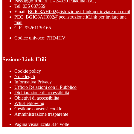
Passaggio Rodari, 1 - 24030 Paladina (BG)
Tel:
035 637559
Email:
BGIC8AH002@istruzione.it
Link per inviare una mail
PEC:
BGIC8AH002@pec.istruzione.it
Link per inviare una
mail
C.F.: 95261130165
Codice univoco: 7RD4HV
Sezione Link Utili
Cookie policy
Note legali
Informativa Privacy
Ufficio Relazioni con il Pubblico
Dichiarazione di accessibilità
Obiettivi di accessibilità
Whistleblowing
Gestione consensi cookie
Amministrazione trasparente
Pagina visualizzata
334
volte