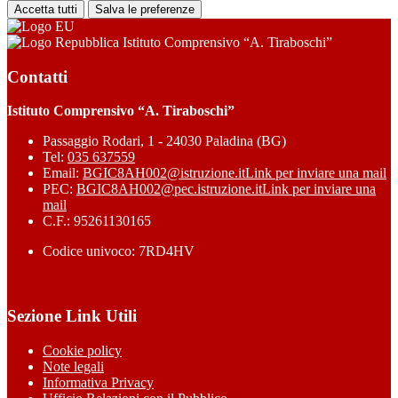
Accetta tutti
Salva le preferenze
Istituto Comprensivo “A. Tiraboschi”
Contatti
Istituto Comprensivo “A. Tiraboschi”
Passaggio Rodari, 1 - 24030 Paladina (BG)
Tel:
035 637559
Email:
BGIC8AH002@istruzione.it
Link per inviare una mail
PEC:
BGIC8AH002@pec.istruzione.it
Link per inviare una
mail
C.F.: 95261130165
Codice univoco: 7RD4HV
Sezione Link Utili
Cookie policy
Note legali
Informativa Privacy