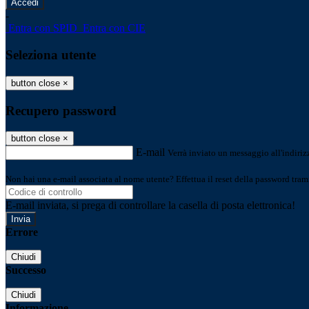
-
Entra con SPID
Entra con CIE
Seleziona utente
button close
×
Recupero password
button close
×
E-mail
Verrà inviato un messaggio all'indirizz
Non hai una e-mail associata al nome utente? Effettua il reset della password tram
E-mail inviata, si prega di controllare la casella di posta elettronica!
Errore
Chiudi
Successo
Chiudi
Informazione