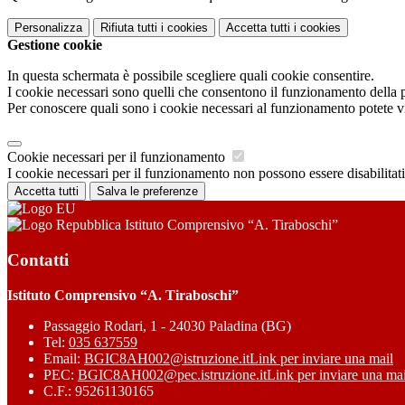
Personalizza
Rifiuta tutti
i cookies
Accetta tutti
i cookies
Gestione cookie
In questa schermata è possibile scegliere quali cookie consentire.
I cookie necessari sono quelli che consentono il funzionamento della pi
Per conoscere quali sono i cookie necessari al funzionamento potete v
Cookie necessari per il funzionamento
I cookie necessari per il funzionamento non possono essere disabilitati.
Accetta tutti
Salva le preferenze
Istituto Comprensivo “A. Tiraboschi”
Contatti
Istituto Comprensivo “A. Tiraboschi”
Passaggio Rodari, 1 - 24030 Paladina (BG)
Tel:
035 637559
Email:
BGIC8AH002@istruzione.it
Link per inviare una mail
PEC:
BGIC8AH002@pec.istruzione.it
Link per inviare una mai
C.F.: 95261130165