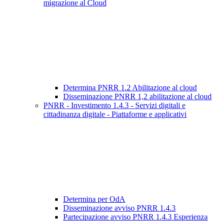
migrazione al Cloud
Determina PNRR 1.2 Abilitazione al cloud
Disseminazione PNRR 1,2 abilitazione al cloud
PNRR - Investimento 1.4.3 - Servizi digitali e
cittadinanza digitale - Piattaforme e applicativi
Determina per OdA
Disseminazione avviso PNRR 1.4.3
Partecipazione avviso PNRR 1.4.3 Esperienza