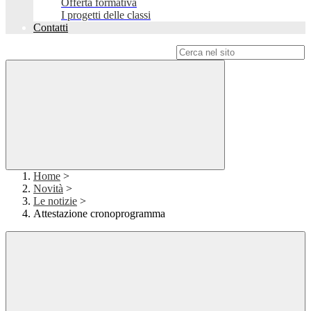
Offerta formativa
I progetti delle classi
Contatti
Campo di ricerca per le pagine del sito
Home
>
Novità
>
Le notizie
>
Attestazione cronoprogramma