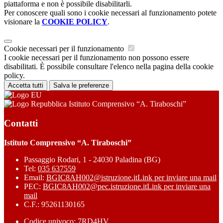
piattaforma e non è possibile disabilitarli.
Per conoscere quali sono i cookie necessari al funzionamento potete
visionare la
COOKIE POLICY
.
Cookie necessari per il funzionamento
I cookie necessari per il funzionamento non possono essere
disabilitati. È possibile consultare l'elenco nella pagina della cookie
policy.
Accetta tutti
Salva le preferenze
Istituto Comprensivo “A. Tiraboschi”
Contatti
Istituto Comprensivo “A. Tiraboschi”
Passaggio Rodari, 1 - 24030 Paladina (BG)
Tel:
035 637559
Email:
BGIC8AH002@istruzione.it
Link per inviare una mail
PEC:
BGIC8AH002@pec.istruzione.it
Link per inviare una
mail
C.F.: 95261130165
Codice univoco: 7RD4HV