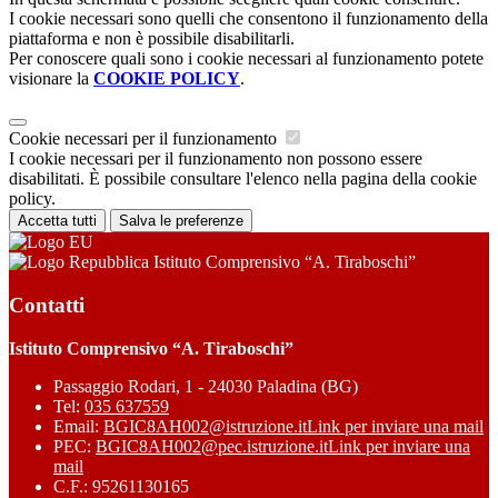
I cookie necessari sono quelli che consentono il funzionamento della
piattaforma e non è possibile disabilitarli.
Per conoscere quali sono i cookie necessari al funzionamento potete
visionare la
COOKIE POLICY
.
Cookie necessari per il funzionamento
I cookie necessari per il funzionamento non possono essere
disabilitati. È possibile consultare l'elenco nella pagina della cookie
policy.
Accetta tutti
Salva le preferenze
Istituto Comprensivo “A. Tiraboschi”
Contatti
Istituto Comprensivo “A. Tiraboschi”
Passaggio Rodari, 1 - 24030 Paladina (BG)
Tel:
035 637559
Email:
BGIC8AH002@istruzione.it
Link per inviare una mail
PEC:
BGIC8AH002@pec.istruzione.it
Link per inviare una
mail
C.F.: 95261130165