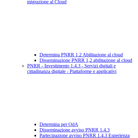
migrazione al Cloud
Determina PNRR 1.2 Abilitazione al cloud
Disseminazione PNRR 1,2 abilitazione al cloud
PNRR - Investimento 1.4.3 - Servizi digitali e
cittadinanza digitale - Piattaforme e applicativi
Determina per OdA
Disseminazione avviso PNRR 1.4.3
Partecipazione avviso PNRR 1.4.3 Esperienza