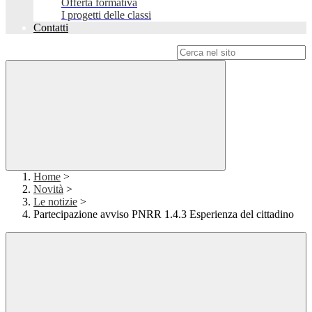
Offerta formativa
I progetti delle classi
Contatti
Campo di ricerca per le pagine del sito
Home
>
Novità
>
Le notizie
>
Partecipazione avviso PNRR 1.4.3 Esperienza del cittadino