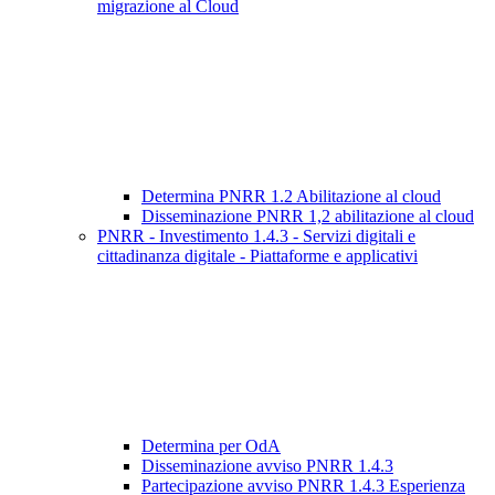
migrazione al Cloud
Determina PNRR 1.2 Abilitazione al cloud
Disseminazione PNRR 1,2 abilitazione al cloud
PNRR - Investimento 1.4.3 - Servizi digitali e
cittadinanza digitale - Piattaforme e applicativi
Determina per OdA
Disseminazione avviso PNRR 1.4.3
Partecipazione avviso PNRR 1.4.3 Esperienza