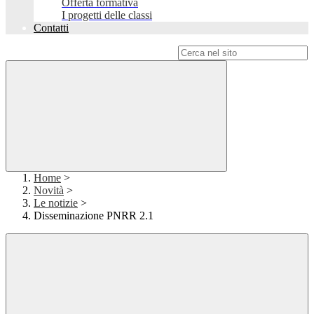
Offerta formativa
I progetti delle classi
Contatti
Campo di ricerca per le pagine del sito
Home
>
Novità
>
Le notizie
>
Disseminazione PNRR 2.1