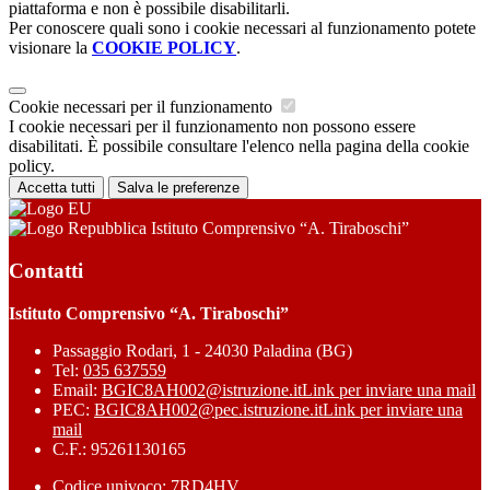
piattaforma e non è possibile disabilitarli.
Per conoscere quali sono i cookie necessari al funzionamento potete
visionare la
COOKIE POLICY
.
Cookie necessari per il funzionamento
I cookie necessari per il funzionamento non possono essere
disabilitati. È possibile consultare l'elenco nella pagina della cookie
policy.
Accetta tutti
Salva le preferenze
Istituto Comprensivo “A. Tiraboschi”
Contatti
Istituto Comprensivo “A. Tiraboschi”
Passaggio Rodari, 1 - 24030 Paladina (BG)
Tel:
035 637559
Email:
BGIC8AH002@istruzione.it
Link per inviare una mail
PEC:
BGIC8AH002@pec.istruzione.it
Link per inviare una
mail
C.F.: 95261130165
Codice univoco: 7RD4HV