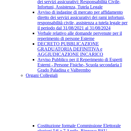
dei servizi assicurativi: Responsabilità Civile,
Infortuni, Assistenza, Tutela Legale
Avviso di indagine di mercato per affidamento
diretto dei servizi assicurativi dei rami infortuni,
responsabilità civile, assistenza a tutela legale per
il periodo dal 31/08/2021 al 31/08/2024
Verbale relativo alle domande pervenute per il
reperimento di persone Esterne
DECRETO PUBBLICAZIONE
GRADUATORIA DEFINITIVA e
AGGIUDICAZIONE INCARICO
Avviso Pubblico per il Reperimento di Esperti
Esterni - Persone Fisiche- Scuola secondaria I
Grado Paladina e Valbrembo
Organi Collegiali
Costituzione formale Commissione Elettorale
elezioni 5/6 e 7 Aprile -Rinnovo RSU