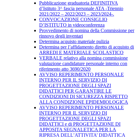
Pubblicazione graduatoria DEFINITIVA
d’Istituto 3^ fascia personale ATA -Triennio
2021/2022 – 2022/2023 – 2023/2024-.
CONVOCAZIONE CONSIGLIO
D’ISTITUTO in videoconferenza
Provvedimento di nomina della Commissione per
rinnovo degli inventari
Determina acquisto materiale pulizia
Determina per l’affidamento diretto di acquisto di
ARREDI E MATERIALE SCOLASTICO
VERBALE relativo alla nomina commissione
valutazione candidature personale interno con
riferimento atto 3690/2020
AVVISO REPERIMENTO PERSONALE
INTERNO PER IL SERVIZIO DI
PROGETTAZIONE DEGLI SPAZI
DIDATTICI PER GARANTIRE LE
CONDIZIONI DI SICUREZZA RISPETTO
ALLA CONDIZIONE EPIDEMIOLOGICA
AVVISO REPERIMENTO PERSONALE
INTERNO PER IL SERVIZIO DI
PROGETTAZIONE DEGLI SPAZI
DIDATTICI e di PROGETTAZIONE DI
APPOSITA SEGNALETICA PER LA
RIPRESA DELL’ATTIVITA’ DIDATTICA