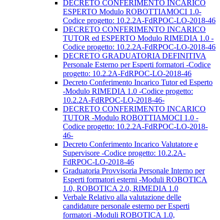
DECRETO CONFERIMENTO INCARICO
ESPERTO Modulo ROBOTTIAMOCI 1.0-
Codice progetto: 10.2.2A-FdRPOC-LO-2018-46
DECRETO CONFERIMENTO INCARICO
TUTOR ed ESPERTO Modulo RIMEDIA 1.0 -
Codice progetto: 10.2.2A-FdRPOC-LO-2018-46
DECRETO GRADUATORIA DEFINITIVA
Personale Esterno per Esperti formatori -Codice
progetto: 10.2.2A-FdRPOC-LO-2018-46
Decreto Conferimento Incarico Tutor ed Esperto
-Modulo RIMEDIA 1.0 -Codice progetto:
10.2.2A-FdRPOC-LO-2018-46-
DECRETO CONFERIMENTO INCARICO
TUTOR -Modulo ROBOTTIAMOCI 1.0 -
Codice progetto: 10.2.2A-FdRPOC-LO-2018-
46-
Decreto Conferimento Incarico Valutatore e
Supervisore -Codice progetto: 10.2.2A-
FdRPOC-LO-2018-46
Graduatoria Provvisoria Personale Interno per
Esperti formatori esterni -Moduli ROBOTICA
1.0, ROBOTICA 2.0, RIMEDIA 1.0
Verbale Relativo alla valutazione delle
candidature personale esterno per Esperti
formatori -Moduli ROBOTICA 1.0,