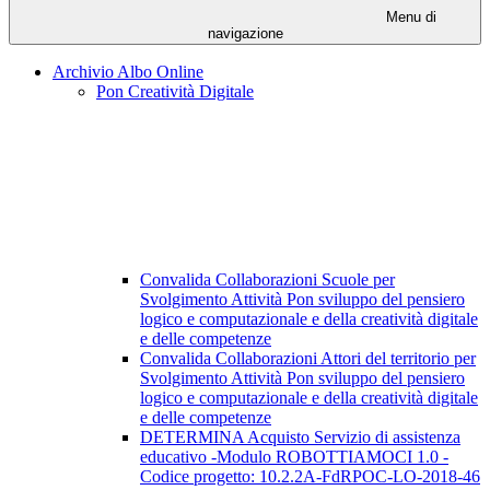
Menu di
navigazione
Archivio Albo Online
Pon Creatività Digitale
Convalida Collaborazioni Scuole per
Svolgimento Attività Pon sviluppo del pensiero
logico e computazionale e della creatività digitale
e delle competenze
Convalida Collaborazioni Attori del territorio per
Svolgimento Attività Pon sviluppo del pensiero
logico e computazionale e della creatività digitale
e delle competenze
DETERMINA Acquisto Servizio di assistenza
educativo -Modulo ROBOTTIAMOCI 1.0 -
Codice progetto: 10.2.2A-FdRPOC-LO-2018-46