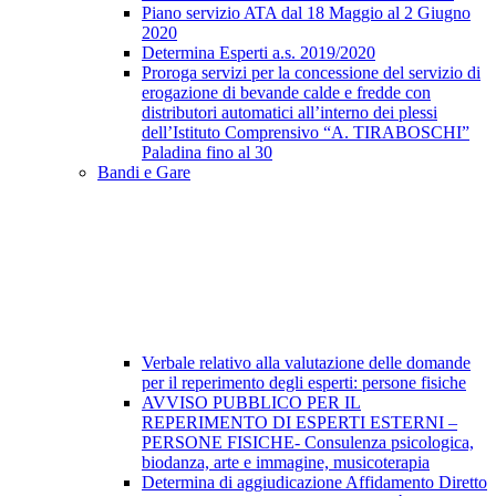
Piano servizio ATA dal 18 Maggio al 2 Giugno
2020
Determina Esperti a.s. 2019/2020
Proroga servizi per la concessione del servizio di
erogazione di bevande calde e fredde con
distributori automatici all’interno dei plessi
dell’Istituto Comprensivo “A. TIRABOSCHI”
Paladina fino al 30
Bandi e Gare
Verbale relativo alla valutazione delle domande
per il reperimento degli esperti: persone fisiche
AVVISO PUBBLICO PER IL
REPERIMENTO DI ESPERTI ESTERNI –
PERSONE FISICHE- Consulenza psicologica,
biodanza, arte e immagine, musicoterapia
Determina di aggiudicazione Affidamento Diretto