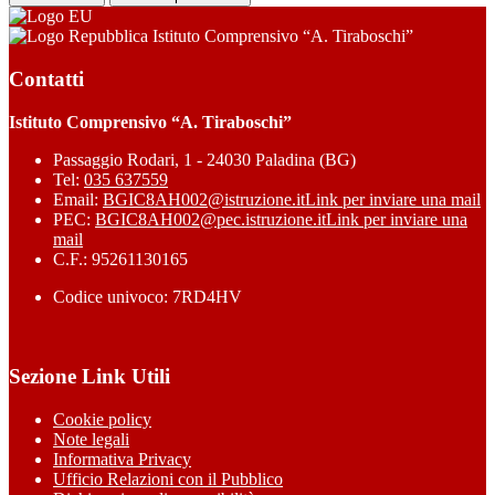
Istituto Comprensivo “A. Tiraboschi”
Contatti
Istituto Comprensivo “A. Tiraboschi”
Passaggio Rodari, 1 - 24030 Paladina (BG)
Tel:
035 637559
Email:
BGIC8AH002@istruzione.it
Link per inviare una mail
PEC:
BGIC8AH002@pec.istruzione.it
Link per inviare una
mail
C.F.: 95261130165
Codice univoco: 7RD4HV
Sezione Link Utili
Cookie policy
Note legali
Informativa Privacy
Ufficio Relazioni con il Pubblico