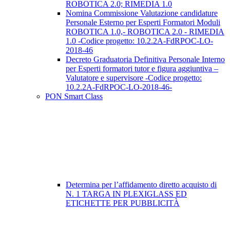
ROBOTICA 2.0; RIMEDIA 1.0
Nomina Commissione Valutazione candidature
Personale Esterno per Esperti Formatori Moduli
ROBOTICA 1.0,- ROBOTICA 2.0 - RIMEDIA
1.0 -Codice progetto: 10.2.2A-FdRPOC-LO-
2018-46
Decreto Graduatoria Definitiva Personale Interno
per Esperti formatori tutor e figura aggiuntiva –
Valutatore e supervisore -Codice progetto:
10.2.2A-FdRPOC-LO-2018-46-
PON Smart Class
Determina per l’affidamento diretto acquisto di
N. 1 TARGA IN PLEXIGLASS ED
ETICHETTE PER PUBBLICITÀ