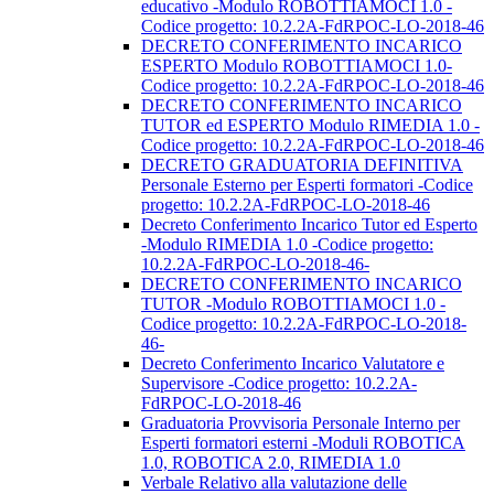
educativo -Modulo ROBOTTIAMOCI 1.0 -
Codice progetto: 10.2.2A-FdRPOC-LO-2018-46
DECRETO CONFERIMENTO INCARICO
ESPERTO Modulo ROBOTTIAMOCI 1.0-
Codice progetto: 10.2.2A-FdRPOC-LO-2018-46
DECRETO CONFERIMENTO INCARICO
TUTOR ed ESPERTO Modulo RIMEDIA 1.0 -
Codice progetto: 10.2.2A-FdRPOC-LO-2018-46
DECRETO GRADUATORIA DEFINITIVA
Personale Esterno per Esperti formatori -Codice
progetto: 10.2.2A-FdRPOC-LO-2018-46
Decreto Conferimento Incarico Tutor ed Esperto
-Modulo RIMEDIA 1.0 -Codice progetto:
10.2.2A-FdRPOC-LO-2018-46-
DECRETO CONFERIMENTO INCARICO
TUTOR -Modulo ROBOTTIAMOCI 1.0 -
Codice progetto: 10.2.2A-FdRPOC-LO-2018-
46-
Decreto Conferimento Incarico Valutatore e
Supervisore -Codice progetto: 10.2.2A-
FdRPOC-LO-2018-46
Graduatoria Provvisoria Personale Interno per
Esperti formatori esterni -Moduli ROBOTICA
1.0, ROBOTICA 2.0, RIMEDIA 1.0
Verbale Relativo alla valutazione delle