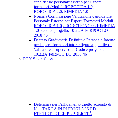
candidature personale esterno per Esperti
formatori -Moduli ROBOTICA 1.0,
ROBOTICA 2.0; RIMEDIA 1.0
Nomina Commissione Valutazione candidature
Personale Esterno per Esperti Formatori Moduli
ROBOTICA 1.0,- ROBOTICA 2.0 - RIMEDIA
1.0 -Codice progetto: 10.2.2A-FdRPOC-LO-
2018-46
Decreto Graduatoria Definitiva Personale Interno
per Esperti formatori tutor e figura aggiuntiva –
Valutatore e supervisore -Codice progetto:
10.2.2A-FdRPOC-LO-2018-46-
PON Smart Class
Determina per l’affidamento diretto acquisto di
N. 1 TARGA IN PLEXIGLASS ED
ETICHETTE PER PUBBLICITÀ