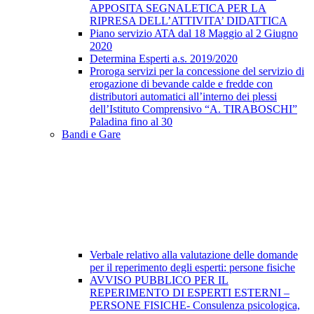
APPOSITA SEGNALETICA PER LA
RIPRESA DELL’ATTIVITA’ DIDATTICA
Piano servizio ATA dal 18 Maggio al 2 Giugno
2020
Determina Esperti a.s. 2019/2020
Proroga servizi per la concessione del servizio di
erogazione di bevande calde e fredde con
distributori automatici all’interno dei plessi
dell’Istituto Comprensivo “A. TIRABOSCHI”
Paladina fino al 30
Bandi e Gare
Verbale relativo alla valutazione delle domande
per il reperimento degli esperti: persone fisiche
AVVISO PUBBLICO PER IL
REPERIMENTO DI ESPERTI ESTERNI –
PERSONE FISICHE- Consulenza psicologica,