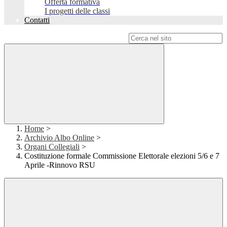
Offerta formativa
I progetti delle classi
Contatti
Campo di ricerca per le pagine del sito
Home
>
Archivio Albo Online
>
Organi Collegiali
>
Costituzione formale Commissione Elettorale elezioni 5/6 e 7
Aprile -Rinnovo RSU