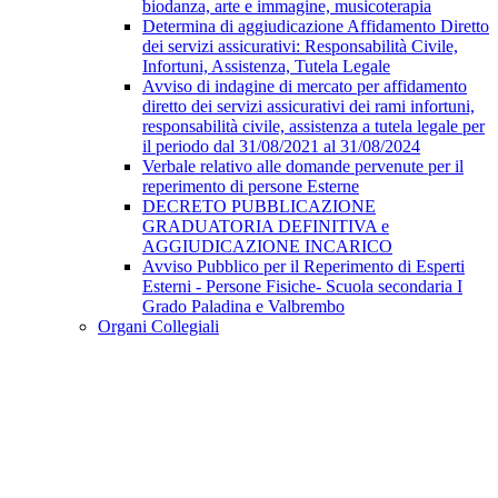
biodanza, arte e immagine, musicoterapia
Determina di aggiudicazione Affidamento Diretto
dei servizi assicurativi: Responsabilità Civile,
Infortuni, Assistenza, Tutela Legale
Avviso di indagine di mercato per affidamento
diretto dei servizi assicurativi dei rami infortuni,
responsabilità civile, assistenza a tutela legale per
il periodo dal 31/08/2021 al 31/08/2024
Verbale relativo alle domande pervenute per il
reperimento di persone Esterne
DECRETO PUBBLICAZIONE
GRADUATORIA DEFINITIVA e
AGGIUDICAZIONE INCARICO
Avviso Pubblico per il Reperimento di Esperti
Esterni - Persone Fisiche- Scuola secondaria I
Grado Paladina e Valbrembo
Organi Collegiali