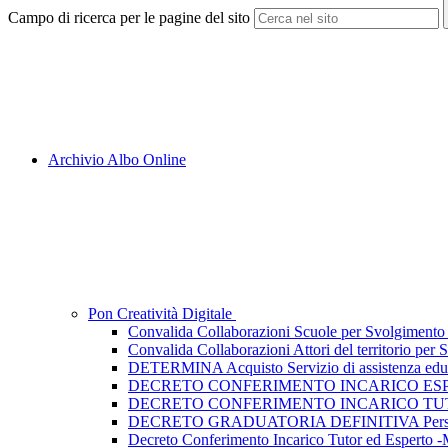
Campo di ricerca per le pagine del sito
Archivio Albo Online
Pon Creatività Digitale
Convalida Collaborazioni Scuole per Svolgimento At
Convalida Collaborazioni Attori del territorio per 
DETERMINA Acquisto Servizio di assistenza e
DECRETO CONFERIMENTO INCARICO ESPERTO
DECRETO CONFERIMENTO INCARICO TUTOR ed
DECRETO GRADUATORIA DEFINITIVA Personale E
Decreto Conferimento Incarico Tutor ed Espert