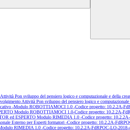
tività Pon sviluppo del pensiero logico e computazionale e della creati
Svolgimento Attività Pon sviluppo del pensiero logico e computazionale e
ducativo -Modulo ROBOTTIAMOCI 1.0 -Codice progetto: 10.2.2A-
 Modulo ROBOTTIAMOCI 1.0-Codice progetto: 10.2.2A-Fd
 ESPERTO Modulo RIMEDIA 1.0 -Codice progetto: 10.2.2A
sterno per Esperti formatori -Codice progetto: 10.2.2A-FdRP
o -Modulo RIMEDIA 1.0 -Codice progetto: 10.2.2A-FdRPOC-LO-2018-