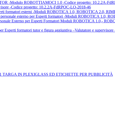
Modulo ROBOTTIAMOCI 1.0 -Codice progetto: 10.2.2A-FdR
ervisore -Codice progetto: 10.2.2A-FdRPOC-LO-2018-46
Esperti formatori esterni -Moduli ROBOTICA 1.0, ROBOTICA 2.0, RI
ture personale esterno per Esperti formatori -Moduli ROBOTICA 1.0
ersonale Esterno per Esperti Formatori Moduli ROBOTICA 1.0,- RO
per Esperti formatori tutor e figura aggiuntiva –Valutatore e superv
to di N. 1 TARGA IN PLEXIGLASS ED ETICHETTE PER PUBBLICITÀ