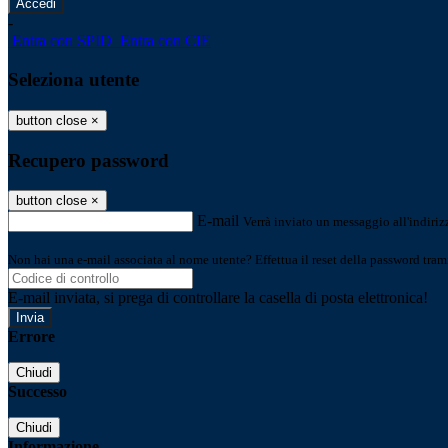
-
Entra con SPID
Entra con CIE
Seleziona utente
button close
×
Recupero password
button close
×
E-mail
Verrà inviato un messaggio all'indirizz
Non hai una e-mail associata al nome utente? Effettua il reset della password tram
E-mail inviata, si prega di controllare la casella di posta elettronica!
Errore
Chiudi
Successo
Chiudi
Informazione