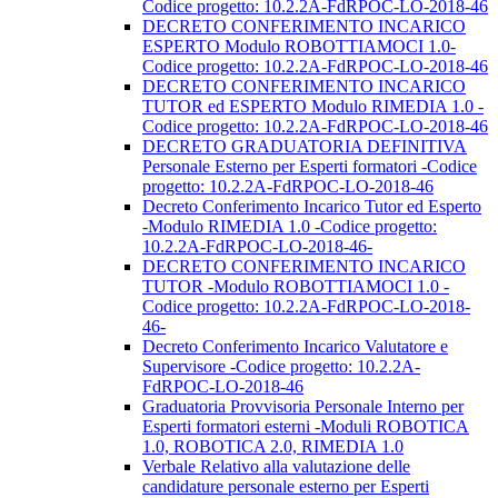
Codice progetto: 10.2.2A-FdRPOC-LO-2018-46
DECRETO CONFERIMENTO INCARICO
ESPERTO Modulo ROBOTTIAMOCI 1.0-
Codice progetto: 10.2.2A-FdRPOC-LO-2018-46
DECRETO CONFERIMENTO INCARICO
TUTOR ed ESPERTO Modulo RIMEDIA 1.0 -
Codice progetto: 10.2.2A-FdRPOC-LO-2018-46
DECRETO GRADUATORIA DEFINITIVA
Personale Esterno per Esperti formatori -Codice
progetto: 10.2.2A-FdRPOC-LO-2018-46
Decreto Conferimento Incarico Tutor ed Esperto
-Modulo RIMEDIA 1.0 -Codice progetto:
10.2.2A-FdRPOC-LO-2018-46-
DECRETO CONFERIMENTO INCARICO
TUTOR -Modulo ROBOTTIAMOCI 1.0 -
Codice progetto: 10.2.2A-FdRPOC-LO-2018-
46-
Decreto Conferimento Incarico Valutatore e
Supervisore -Codice progetto: 10.2.2A-
FdRPOC-LO-2018-46
Graduatoria Provvisoria Personale Interno per
Esperti formatori esterni -Moduli ROBOTICA
1.0, ROBOTICA 2.0, RIMEDIA 1.0
Verbale Relativo alla valutazione delle
candidature personale esterno per Esperti