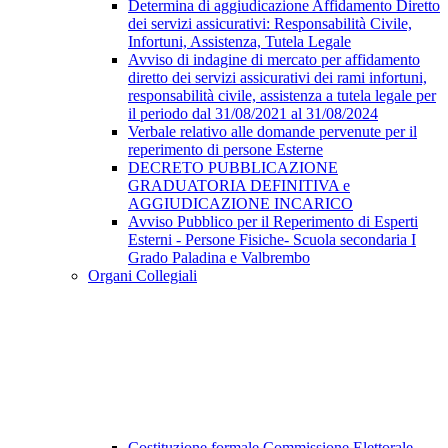
Determina di aggiudicazione Affidamento Diretto
dei servizi assicurativi: Responsabilità Civile,
Infortuni, Assistenza, Tutela Legale
Avviso di indagine di mercato per affidamento
diretto dei servizi assicurativi dei rami infortuni,
responsabilità civile, assistenza a tutela legale per
il periodo dal 31/08/2021 al 31/08/2024
Verbale relativo alle domande pervenute per il
reperimento di persone Esterne
DECRETO PUBBLICAZIONE
GRADUATORIA DEFINITIVA e
AGGIUDICAZIONE INCARICO
Avviso Pubblico per il Reperimento di Esperti
Esterni - Persone Fisiche- Scuola secondaria I
Grado Paladina e Valbrembo
Organi Collegiali
Costituzione formale Commissione Elettorale