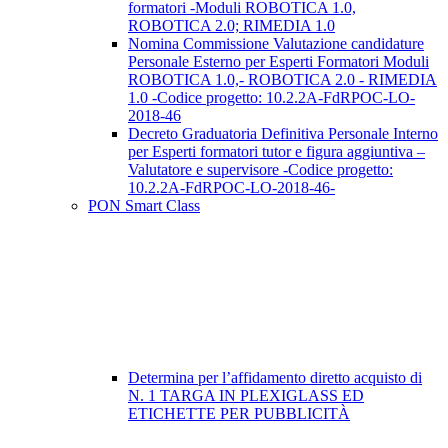
formatori -Moduli ROBOTICA 1.0,
ROBOTICA 2.0; RIMEDIA 1.0
Nomina Commissione Valutazione candidature
Personale Esterno per Esperti Formatori Moduli
ROBOTICA 1.0,- ROBOTICA 2.0 - RIMEDIA
1.0 -Codice progetto: 10.2.2A-FdRPOC-LO-
2018-46
Decreto Graduatoria Definitiva Personale Interno
per Esperti formatori tutor e figura aggiuntiva –
Valutatore e supervisore -Codice progetto:
10.2.2A-FdRPOC-LO-2018-46-
PON Smart Class
Determina per l’affidamento diretto acquisto di
N. 1 TARGA IN PLEXIGLASS ED
ETICHETTE PER PUBBLICITÀ