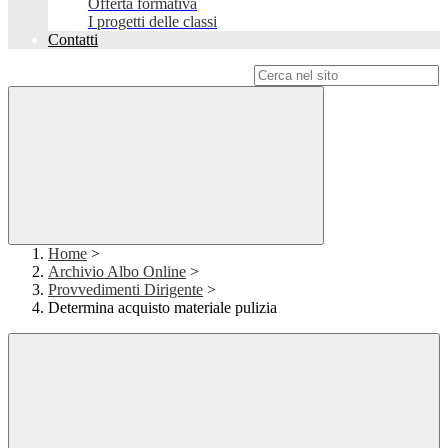
Offerta formativa
I progetti delle classi
Contatti
Campo di ricerca per le pagine del sito
Home
>
Archivio Albo Online
>
Provvedimenti Dirigente
>
Determina acquisto materiale pulizia