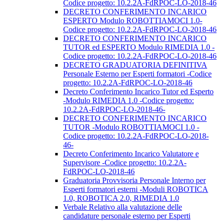
Codice progetto: 10.2.2A-FdRPOC-LO-2018-46
DECRETO CONFERIMENTO INCARICO
ESPERTO Modulo ROBOTTIAMOCI 1.0-
Codice progetto: 10.2.2A-FdRPOC-LO-2018-46
DECRETO CONFERIMENTO INCARICO
TUTOR ed ESPERTO Modulo RIMEDIA 1.0 -
Codice progetto: 10.2.2A-FdRPOC-LO-2018-46
DECRETO GRADUATORIA DEFINITIVA
Personale Esterno per Esperti formatori -Codice
progetto: 10.2.2A-FdRPOC-LO-2018-46
Decreto Conferimento Incarico Tutor ed Esperto
-Modulo RIMEDIA 1.0 -Codice progetto:
10.2.2A-FdRPOC-LO-2018-46-
DECRETO CONFERIMENTO INCARICO
TUTOR -Modulo ROBOTTIAMOCI 1.0 -
Codice progetto: 10.2.2A-FdRPOC-LO-2018-
46-
Decreto Conferimento Incarico Valutatore e
Supervisore -Codice progetto: 10.2.2A-
FdRPOC-LO-2018-46
Graduatoria Provvisoria Personale Interno per
Esperti formatori esterni -Moduli ROBOTICA
1.0, ROBOTICA 2.0, RIMEDIA 1.0
Verbale Relativo alla valutazione delle
candidature personale esterno per Esperti