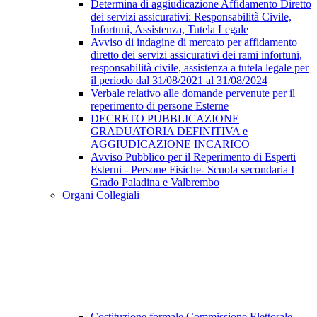
Determina di aggiudicazione Affidamento Diretto
dei servizi assicurativi: Responsabilità Civile,
Infortuni, Assistenza, Tutela Legale
Avviso di indagine di mercato per affidamento
diretto dei servizi assicurativi dei rami infortuni,
responsabilità civile, assistenza a tutela legale per
il periodo dal 31/08/2021 al 31/08/2024
Verbale relativo alle domande pervenute per il
reperimento di persone Esterne
DECRETO PUBBLICAZIONE
GRADUATORIA DEFINITIVA e
AGGIUDICAZIONE INCARICO
Avviso Pubblico per il Reperimento di Esperti
Esterni - Persone Fisiche- Scuola secondaria I
Grado Paladina e Valbrembo
Organi Collegiali
Costituzione formale Commissione Elettorale