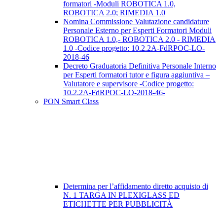
formatori -Moduli ROBOTICA 1.0,
ROBOTICA 2.0; RIMEDIA 1.0
Nomina Commissione Valutazione candidature
Personale Esterno per Esperti Formatori Moduli
ROBOTICA 1.0,- ROBOTICA 2.0 - RIMEDIA
1.0 -Codice progetto: 10.2.2A-FdRPOC-LO-
2018-46
Decreto Graduatoria Definitiva Personale Interno
per Esperti formatori tutor e figura aggiuntiva –
Valutatore e supervisore -Codice progetto:
10.2.2A-FdRPOC-LO-2018-46-
PON Smart Class
Determina per l’affidamento diretto acquisto di
N. 1 TARGA IN PLEXIGLASS ED
ETICHETTE PER PUBBLICITÀ