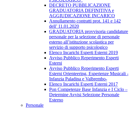
DECRETO PUBBLICAZIONE
GRADUATORIA DEFINITIVA e
AGGIUDICAZIONE INCARICO
Annullamento contratti prot. 141 e 142
dell’ 11.01.2020
GRADUATORIA provvisoria candidature
personale per la selezione di personale
esterno all’istituzione scolastica per
servizio di supporto psicologico
Elenco Incarichi Esperti Esterni 2019
Avviso Pubblico Reperimento Esperti
Esterni
Avviso Pubblico Reperimento Esperti
Esterni Orienteering, Esperienze Musicali -
Infanzia Paladina e Valbrembo-
Elenco Incarichi Esperti Esterni 2017
Pon Competenze Base Infanzia e I Ciclo –
Determine Avvisi Selezione Personale
Esterno
Personale