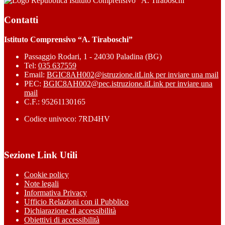
Istituto Comprensivo “A. Tiraboschi”
Contatti
Istituto Comprensivo “A. Tiraboschi”
Passaggio Rodari, 1 - 24030 Paladina (BG)
Tel:
035 637559
Email:
BGIC8AH002@istruzione.it
Link per inviare una mail
PEC:
BGIC8AH002@pec.istruzione.it
Link per inviare una
mail
C.F.: 95261130165
Codice univoco: 7RD4HV
Sezione Link Utili
Cookie policy
Note legali
Informativa Privacy
Ufficio Relazioni con il Pubblico
Dichiarazione di accessibilità
Obiettivi di accessibilità