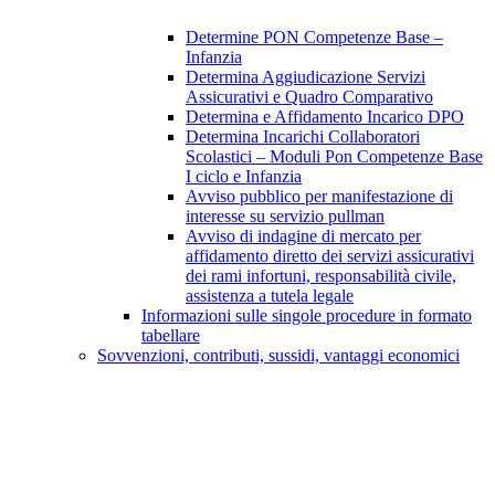
Determine PON Competenze Base –
Infanzia
Determina Aggiudicazione Servizi
Assicurativi e Quadro Comparativo
Determina e Affidamento Incarico DPO
Determina Incarichi Collaboratori
Scolastici – Moduli Pon Competenze Base
I ciclo e Infanzia
Avviso pubblico per manifestazione di
interesse su servizio pullman
Avviso di indagine di mercato per
affidamento diretto dei servizi assicurativi
dei rami infortuni, responsabilità civile,
assistenza a tutela legale
Informazioni sulle singole procedure in formato
tabellare
Sovvenzioni, contributi, sussidi, vantaggi economici