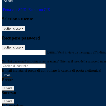
-
Entra con SPID
Entra con CIE
Seleziona utente
button close
×
Recupero password
button close
×
E-mail
Verrà inviato un messaggio all'indirizz
Non hai una e-mail associata al nome utente? Effettua il reset della password tram
E-mail inviata, si prega di controllare la casella di posta elettronica!
Errore
Chiudi
Successo
Chiudi
Informazione