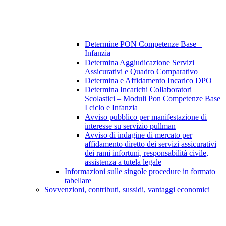
Determine PON Competenze Base –
Infanzia
Determina Aggiudicazione Servizi
Assicurativi e Quadro Comparativo
Determina e Affidamento Incarico DPO
Determina Incarichi Collaboratori
Scolastici – Moduli Pon Competenze Base
I ciclo e Infanzia
Avviso pubblico per manifestazione di
interesse su servizio pullman
Avviso di indagine di mercato per
affidamento diretto dei servizi assicurativi
dei rami infortuni, responsabilità civile,
assistenza a tutela legale
Informazioni sulle singole procedure in formato
tabellare
Sovvenzioni, contributi, sussidi, vantaggi economici