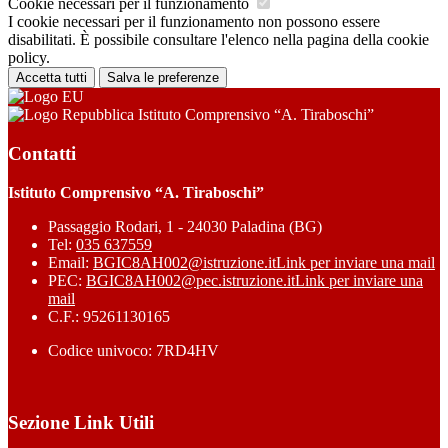
Cookie necessari per il funzionamento
I cookie necessari per il funzionamento non possono essere
disabilitati. È possibile consultare l'elenco nella pagina della cookie
policy.
Accetta tutti
Salva le preferenze
Istituto Comprensivo “A. Tiraboschi”
Contatti
Istituto Comprensivo “A. Tiraboschi”
Passaggio Rodari, 1 - 24030 Paladina (BG)
Tel:
035 637559
Email:
BGIC8AH002@istruzione.it
Link per inviare una mail
PEC:
BGIC8AH002@pec.istruzione.it
Link per inviare una
mail
C.F.: 95261130165
Codice univoco: 7RD4HV
Sezione Link Utili