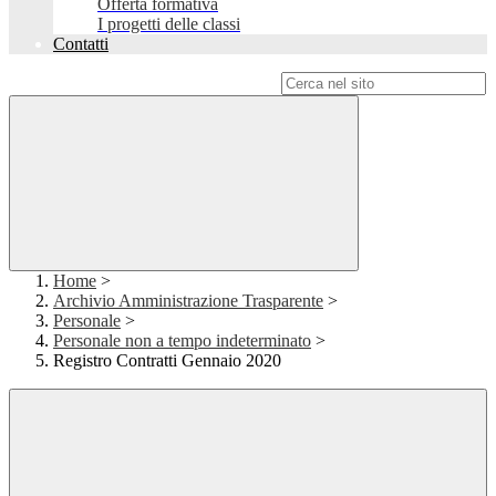
Offerta formativa
I progetti delle classi
Contatti
Campo di ricerca per le pagine del sito
Home
>
Archivio Amministrazione Trasparente
>
Personale
>
Personale non a tempo indeterminato
>
Registro Contratti Gennaio 2020