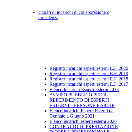
Titolari di incarichi di collaborazione o
consulenza
Registro incarichi esperti esterni E.F. 2020
Registro incarichi esperti esterni E.F. 2019
Registro incarichi esperti esterni E.F. 2018
Registro incarichi esperti esterni E.F. 2017
Elenco Incarichi Esperti Esterni 2018
AVVISO PUBBLICO PER IL
REPERIMENTO DI ESPERTI
ESTERNI – PERSONE FISICHE
Elenco incarichi Esperti Esterni da
Gennaio a Giugno 2021
Elenco incarichi esperti esterni 2020
CONTRATTO DI PRESTAZIONE
D’OPERA PROFESSIONALE