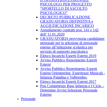
PSICOLOGO PER PROGETTO
“SPORTELLO DI ASCOLTO
PSICOLOGICO”
DECRETO PUBBLICAZIONE
GRADUATORIA DEFINITIVA e
AGGIUDICAZIONE INCARICO
Annullamento contratti prot. 141 e 142
dell’ 11.01.2020
GRADUATORIA provvisoria candidature
personale per la selezione di personale
esterno all’istituzione scolastica per
servizio di supporto psicologico
Elenco Incarichi Esperti Esterni 2019
Avviso Pubblico Reperimento Esperti
Esterni
Avviso Pubblico Reperimento Esperti
Esterni Orienteering, Esperienze Musicali -
Infanzia Paladina e Valbrembo-
Elenco Incarichi Esperti Esterni 2017
Pon Competenze Base Infanzia e I Ciclo –
Determine Avvisi Selezione Personale
Esterno
Personale