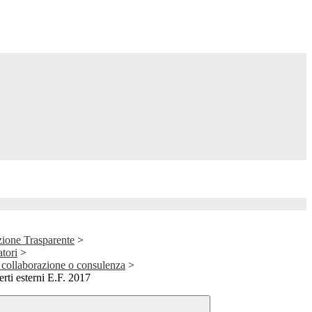
ione Trasparente
>
atori
>
di collaborazione o consulenza
>
erti esterni E.F. 2017