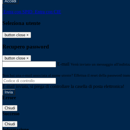
-
Entra con SPID
Entra con CIE
Seleziona utente
button close
×
Recupero password
button close
×
E-mail
Verrà inviato un messaggio all'indirizz
Non hai una e-mail associata al nome utente? Effettua il reset della password tram
E-mail inviata, si prega di controllare la casella di posta elettronica!
Errore
Chiudi
Successo
Chiudi
Informazione