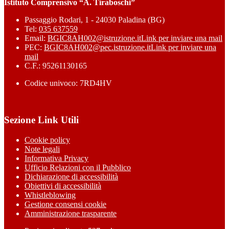
Istituto Comprensivo “A. Tiraboschi”
Passaggio Rodari, 1 - 24030 Paladina (BG)
Tel:
035 637559
Email:
BGIC8AH002@istruzione.it
Link per inviare una mail
PEC:
BGIC8AH002@pec.istruzione.it
Link per inviare una
mail
C.F.: 95261130165
Codice univoco: 7RD4HV
Sezione Link Utili
Cookie policy
Note legali
Informativa Privacy
Ufficio Relazioni con il Pubblico
Dichiarazione di accessibilità
Obiettivi di accessibilità
Whistleblowing
Gestione consensi cookie
Amministrazione trasparente