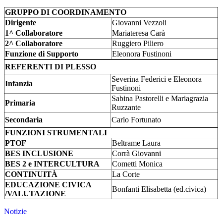
GRUPPO DI COORDINAMENTO
Dirigente
Giovanni Vezzoli
1^ Collaboratore
Mariateresa Carà
2^ Collaboratore
Ruggiero Piliero
Funzione di Supporto
Eleonora Fustinoni
REFERENTI DI PLESSO
Severina Federici e Eleonora
Infanzia
Fustinoni
Sabina Pastorelli e Mariagrazia
Primaria
Ruzzante
Secondaria
Carlo Fortunato
FUNZIONI STRUMENTALI
PTOF
Beltrame Laura
BES INCLUSIONE
Corrà Giovanni
BES 2 e INTERCULTURA
Cometti Monica
CONTINUITÀ
La Corte
EDUCAZIONE CIVICA
Bonfanti Elisabetta (ed.civica)
/VALUTAZIONE
Notizie