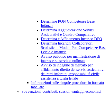
Determine PON Competenze Base –
Infanzia
Determina Aggiudicazione Servizi
Assicurativi e Quadro Comparativo
Determina e Affidamento Incarico DPO
Determina Incarichi Collaboratori
Scolastici – Moduli Pon Competenze Base
I ciclo e Infanzia
Avviso pubblico per manifestazione di
interesse su servizio pullman
Avviso di indagine di mercato per
affidamento diretto dei servizi assicurativi
dei rami infortuni, responsabilità civile,
assistenza a tutela legale
Informazioni sulle singole procedure in formato
tabellare
Sovvenzioni, contributi, sussidi, vantaggi economici