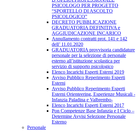
PSICOLOGO PER PROGETTO
“SPORTELLO DI ASCOLTO
PSICOLOGICO”
DECRETO PUBBLICAZIONE
GRADUATORIA DEFINITIVA e
AGGIUDICAZIONE INCARICO
Annullamento contratti prot. 141 e 142
dell’ 11.01.2020
GRADUATORIA provvisoria candidature
personale per la selezione di personale
esterno all’istituzione scolastica per
servizio di supporto psicologico
Elenco Incarichi Esperti Esterni 2019
Avviso Pubblico Reperimento Esperti
Esterni
Avviso Pubblico Reperimento Esperti
Esterni Orienteering, Esperienze Musicali -
Infanzia Paladina e Valbrembo-
Elenco Incarichi Esperti Esterni 2017
Pon Competenze Base Infanzia e I Ciclo –
Determine Avvisi Selezione Personale
Esterno
Personale