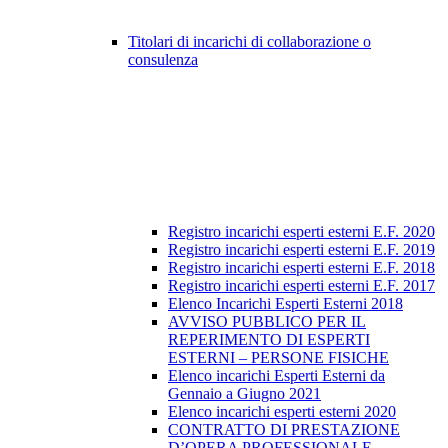
Titolari di incarichi di collaborazione o
consulenza
Registro incarichi esperti esterni E.F. 2020
Registro incarichi esperti esterni E.F. 2019
Registro incarichi esperti esterni E.F. 2018
Registro incarichi esperti esterni E.F. 2017
Elenco Incarichi Esperti Esterni 2018
AVVISO PUBBLICO PER IL
REPERIMENTO DI ESPERTI
ESTERNI – PERSONE FISICHE
Elenco incarichi Esperti Esterni da
Gennaio a Giugno 2021
Elenco incarichi esperti esterni 2020
CONTRATTO DI PRESTAZIONE
D’OPERA PROFESSIONALE