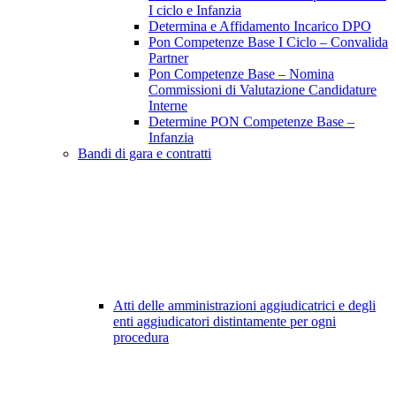
I ciclo e Infanzia
Determina e Affidamento Incarico DPO
Pon Competenze Base I Ciclo – Convalida
Partner
Pon Competenze Base – Nomina
Commissioni di Valutazione Candidature
Interne
Determine PON Competenze Base –
Infanzia
Bandi di gara e contratti
Atti delle amministrazioni aggiudicatrici e degli
enti aggiudicatori distintamente per ogni
procedura