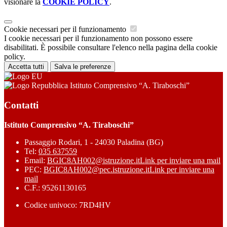
visionare la
COOKIE POLICY
.
Cookie necessari per il funzionamento
I cookie necessari per il funzionamento non possono essere
disabilitati. È possibile consultare l'elenco nella pagina della cookie
policy.
Accetta tutti
Salva le preferenze
Istituto Comprensivo “A. Tiraboschi”
Contatti
Istituto Comprensivo “A. Tiraboschi”
Passaggio Rodari, 1 - 24030 Paladina (BG)
Tel:
035 637559
Email:
BGIC8AH002@istruzione.it
Link per inviare una mail
PEC:
BGIC8AH002@pec.istruzione.it
Link per inviare una
mail
C.F.: 95261130165
Codice univoco: 7RD4HV