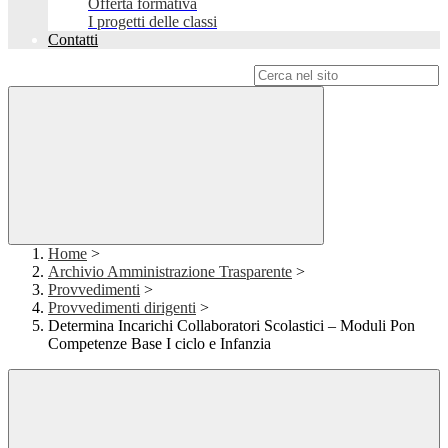
Offerta formativa
I progetti delle classi
Contatti
Campo di ricerca per le pagine del sito
Home
>
Archivio Amministrazione Trasparente
>
Provvedimenti
>
Provvedimenti dirigenti
>
Determina Incarichi Collaboratori Scolastici – Moduli Pon
Competenze Base I ciclo e Infanzia