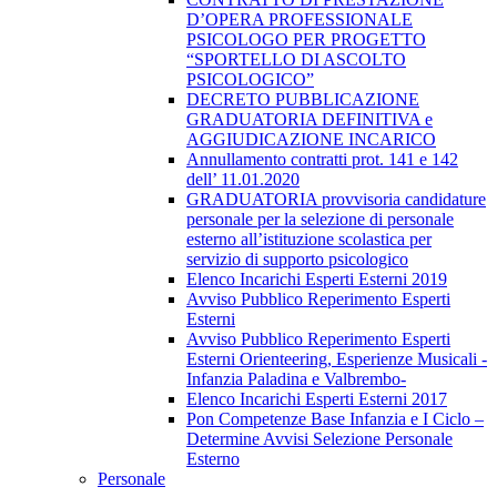
D’OPERA PROFESSIONALE
PSICOLOGO PER PROGETTO
“SPORTELLO DI ASCOLTO
PSICOLOGICO”
DECRETO PUBBLICAZIONE
GRADUATORIA DEFINITIVA e
AGGIUDICAZIONE INCARICO
Annullamento contratti prot. 141 e 142
dell’ 11.01.2020
GRADUATORIA provvisoria candidature
personale per la selezione di personale
esterno all’istituzione scolastica per
servizio di supporto psicologico
Elenco Incarichi Esperti Esterni 2019
Avviso Pubblico Reperimento Esperti
Esterni
Avviso Pubblico Reperimento Esperti
Esterni Orienteering, Esperienze Musicali -
Infanzia Paladina e Valbrembo-
Elenco Incarichi Esperti Esterni 2017
Pon Competenze Base Infanzia e I Ciclo –
Determine Avvisi Selezione Personale
Esterno
Personale