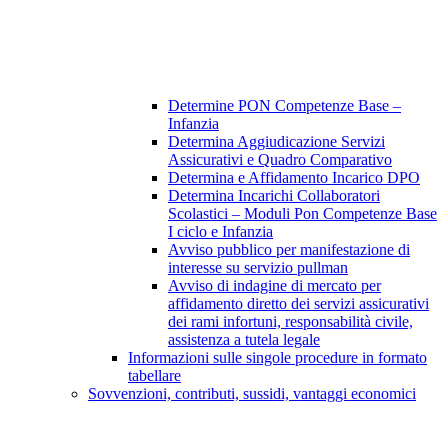
Determine PON Competenze Base –
Infanzia
Determina Aggiudicazione Servizi
Assicurativi e Quadro Comparativo
Determina e Affidamento Incarico DPO
Determina Incarichi Collaboratori
Scolastici – Moduli Pon Competenze Base
I ciclo e Infanzia
Avviso pubblico per manifestazione di
interesse su servizio pullman
Avviso di indagine di mercato per
affidamento diretto dei servizi assicurativi
dei rami infortuni, responsabilità civile,
assistenza a tutela legale
Informazioni sulle singole procedure in formato
tabellare
Sovvenzioni, contributi, sussidi, vantaggi economici