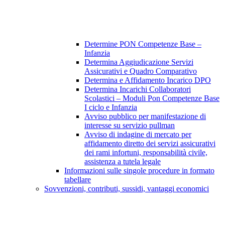
Determine PON Competenze Base –
Infanzia
Determina Aggiudicazione Servizi
Assicurativi e Quadro Comparativo
Determina e Affidamento Incarico DPO
Determina Incarichi Collaboratori
Scolastici – Moduli Pon Competenze Base
I ciclo e Infanzia
Avviso pubblico per manifestazione di
interesse su servizio pullman
Avviso di indagine di mercato per
affidamento diretto dei servizi assicurativi
dei rami infortuni, responsabilità civile,
assistenza a tutela legale
Informazioni sulle singole procedure in formato
tabellare
Sovvenzioni, contributi, sussidi, vantaggi economici