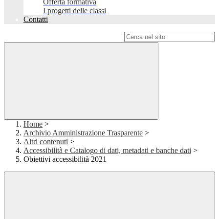
Offerta formativa
I progetti delle classi
Contatti
Campo di ricerca per le pagine del sito
Home
>
Archivio Amministrazione Trasparente
>
Altri contenuti
>
Accessibilità e Catalogo di dati, metadati e banche dati
>
Obiettivi accessibilità 2021