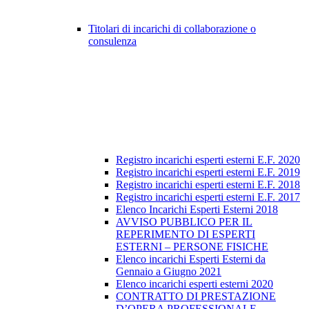
Titolari di incarichi di collaborazione o
consulenza
Registro incarichi esperti esterni E.F. 2020
Registro incarichi esperti esterni E.F. 2019
Registro incarichi esperti esterni E.F. 2018
Registro incarichi esperti esterni E.F. 2017
Elenco Incarichi Esperti Esterni 2018
AVVISO PUBBLICO PER IL
REPERIMENTO DI ESPERTI
ESTERNI – PERSONE FISICHE
Elenco incarichi Esperti Esterni da
Gennaio a Giugno 2021
Elenco incarichi esperti esterni 2020
CONTRATTO DI PRESTAZIONE
D’OPERA PROFESSIONALE