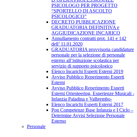
PSICOLOGO PER PROGETTO
“SPORTELLO DI ASCOLTO
PSICOLOGICO”
DECRETO PUBBLICAZIONE
GRADUATORIA DEFINITIVA e
AGGIUDICAZIONE INCARICO
Annullamento contratti prot. 141 e 142
dell’ 11.01.2020
GRADUATORIA provvisoria candidature
personale per la selezione di personale
esterno all’istituzione scolastica per
servizio di supporto psicologico
Elenco Incarichi Esperti Esterni 2019
Avviso Pubblico Reperimento Esperti
Esterni
Avviso Pubblico Reperimento Esperti
Esterni Orienteering, Esperienze Musicali -
Infanzia Paladina e Valbrembo-
Elenco Incarichi Esperti Esterni 2017
Pon Competenze Base Infanzia e I Ciclo –
Determine Avvisi Selezione Personale
Esterno
Personale