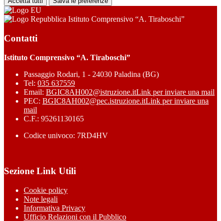
Accetta tutti
Salva le preferenze
Istituto Comprensivo “A. Tiraboschi”
Contatti
Istituto Comprensivo “A. Tiraboschi”
Passaggio Rodari, 1 - 24030 Paladina (BG)
Tel:
035 637559
Email:
BGIC8AH002@istruzione.it
Link per inviare una mail
PEC:
BGIC8AH002@pec.istruzione.it
Link per inviare una
mail
C.F.: 95261130165
Codice univoco: 7RD4HV
Sezione Link Utili
Cookie policy
Note legali
Informativa Privacy
Ufficio Relazioni con il Pubblico