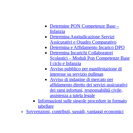
Determine PON Competenze Base –
Infanzia
Determina Aggiudicazione Servizi
Assicurativi e Quadro Comparativo
Determina e Affidamento Incarico DPO
Determina Incarichi Collaboratori
Scolastici – Moduli Pon Competenze Base
I ciclo e Infanzia
Avviso pubblico per manifestazione di
interesse su servizio pullman
Avviso di indagine di mercato per
affidamento diretto dei servizi assicurativi
dei rami infortuni, responsabilità civile,
assistenza a tutela legale
Informazioni sulle singole procedure in formato
tabellare
Sovvenzioni, contributi, sussidi, vantaggi economici