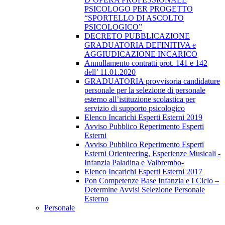
PSICOLOGO PER PROGETTO
“SPORTELLO DI ASCOLTO
PSICOLOGICO”
DECRETO PUBBLICAZIONE
GRADUATORIA DEFINITIVA e
AGGIUDICAZIONE INCARICO
Annullamento contratti prot. 141 e 142
dell’ 11.01.2020
GRADUATORIA provvisoria candidature
personale per la selezione di personale
esterno all’istituzione scolastica per
servizio di supporto psicologico
Elenco Incarichi Esperti Esterni 2019
Avviso Pubblico Reperimento Esperti
Esterni
Avviso Pubblico Reperimento Esperti
Esterni Orienteering, Esperienze Musicali -
Infanzia Paladina e Valbrembo-
Elenco Incarichi Esperti Esterni 2017
Pon Competenze Base Infanzia e I Ciclo –
Determine Avvisi Selezione Personale
Esterno
Personale