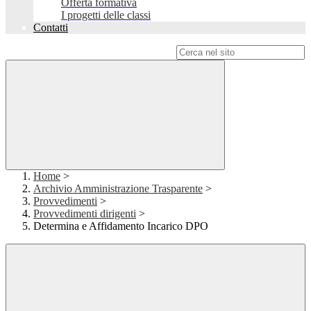
Offerta formativa
I progetti delle classi
Contatti
Campo di ricerca per le pagine del sito
Home
>
Archivio Amministrazione Trasparente
>
Provvedimenti
>
Provvedimenti dirigenti
>
Determina e Affidamento Incarico DPO