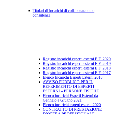
Titolari di incarichi di collaborazione o
consulenza
Registro incarichi esperti esterni E.F. 2020
Registro incarichi esperti esterni E.F. 2019
Registro incarichi esperti esterni E.F. 2018
Registro incarichi esperti esterni E.F. 2017
Elenco Incarichi Esperti Esterni 2018
AVVISO PUBBLICO PER IL
REPERIMENTO DI ESPERTI
ESTERNI – PERSONE FISICHE
Elenco incarichi Esperti Esterni da
Gennaio a Giugno 2021
Elenco incarichi esperti esterni 2020
CONTRATTO DI PRESTAZIONE
D’OPERA PROFESSIONALE