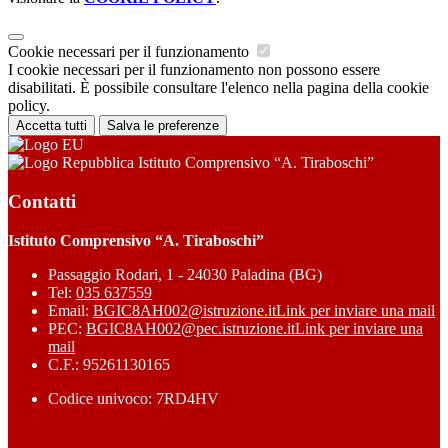
Cookie necessari per il funzionamento
I cookie necessari per il funzionamento non possono essere
disabilitati. È possibile consultare l'elenco nella pagina della cookie
policy.
Accetta tutti
Salva le preferenze
Istituto Comprensivo “A. Tiraboschi”
Contatti
Istituto Comprensivo “A. Tiraboschi”
Passaggio Rodari, 1 - 24030 Paladina (BG)
Tel:
035 637559
Email:
BGIC8AH002@istruzione.it
Link per inviare una mail
PEC:
BGIC8AH002@pec.istruzione.it
Link per inviare una
mail
C.F.: 95261130165
Codice univoco: 7RD4HV