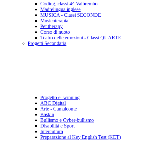
Coding, classi 4^ Valbrembo
Madrelingua inglese
MUSICA - Classi SECONDE
Musicoterapia
Pet therapy
Corso di nuoto
Teatro delle emozioni - Classi QUARTE
Progetti Secondaria
Progetto eTwinning
ABC Digital
Arte - Camaleonte
Baskin
Bullismo e Cyber-bullismo
Disabilità e Sport
Intercultura
Preparazione al Key English Test (KET)