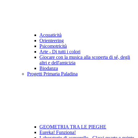
Acquaticità
Orienteering
Psicomotricità
Arte - Di tutti i colori
Giocare con la musica alla scoperta di sé, degli
altri e dell'amicizia
Biodanza
Progetti Primaria Paladina
GEOMETRIA TRA LE PIEGHE
Eureka! Funziona!
Laboratorio di acquerello - Classi quarte e quinte