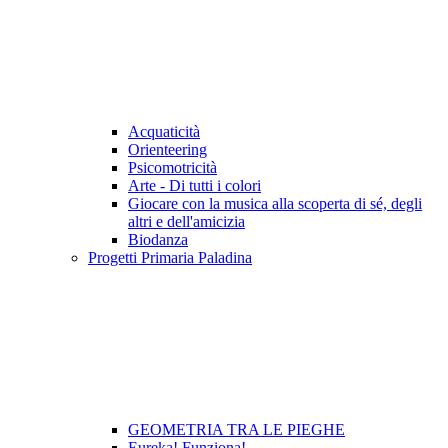
Acquaticità
Orienteering
Psicomotricità
Arte - Di tutti i colori
Giocare con la musica alla scoperta di sé, degli
altri e dell'amicizia
Biodanza
Progetti Primaria Paladina
GEOMETRIA TRA LE PIEGHE
Eureka! Funziona!