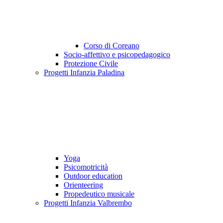
Corso di Coreano
Socio-affettivo e psicopedagogico
Protezione Civile
Progetti Infanzia Paladina
Yoga
Psicomotricità
Outdoor education
Orienteering
Propedeutico musicale
Progetti Infanzia Valbrembo