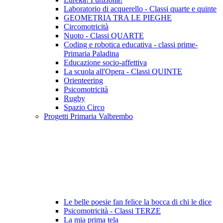
Laboratorio di acquerello - Classi quarte e quinte
GEOMETRIA TRA LE PIEGHE
Circomotricità
Nuoto - Classi QUARTE
Coding e robotica educativa - classi prime-
Primaria Paladina
Educazione socio-affettiva
La scuola all'Opera - Classi QUINTE
Orienteering
Psicomotricità
Rugby
Spazio Circo
Progetti Primaria Valbrembo
Le belle poesie fan felice la bocca di chi le dice
Psicomotricità - Classi TERZE
La mia prima tela