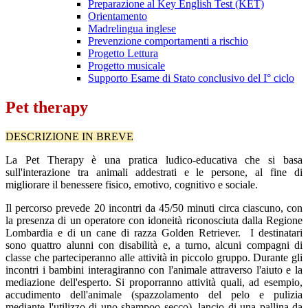
Preparazione al Key English Test (KET)
Orientamento
Madrelingua inglese
Prevenzione comportamenti a rischio
Progetto Lettura
Progetto musicale
Supporto Esame di Stato conclusivo del I° ciclo
Pet therapy
DESCRIZIONE IN BREVE
La Pet Therapy è una pratica ludico-educativa che si basa
sull'interazione tra animali addestrati e le persone, al fine di
migliorare il benessere fisico, emotivo, cognitivo e sociale.
Il percorso prevede 20 incontri da 45/50 minuti circa ciascuno, con
la presenza di un operatore con idoneità riconosciuta dalla Regione
Lombardia e di un cane di razza Golden Retriever. I destinatari
sono quattro alunni con disabilità e, a turno, alcuni compagni di
classe che parteciperanno alle attività in piccolo gruppo. Durante gli
incontri i bambini interagiranno con l'animale attraverso l'aiuto e la
mediazione dell'esperto. Si proporranno attività quali, ad esempio,
accudimento dell'animale (spazzolamento del pelo e pulizia
mediante l'utilizzo di uno shampoo secco), lancio di una pallina da