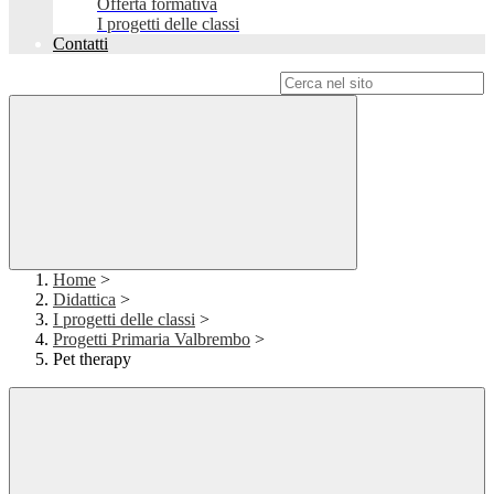
Offerta formativa
I progetti delle classi
Contatti
Campo di ricerca per le pagine del sito
Home
>
Didattica
>
I progetti delle classi
>
Progetti Primaria Valbrembo
>
Pet therapy