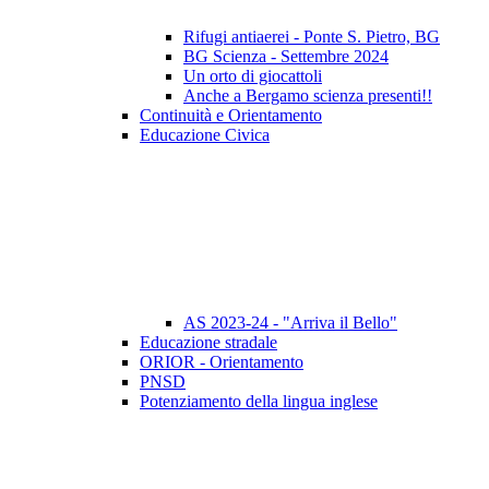
Rifugi antiaerei - Ponte S. Pietro, BG
BG Scienza - Settembre 2024
Un orto di giocattoli
Anche a Bergamo scienza presenti!!
Continuità e Orientamento
Educazione Civica
AS 2023-24 - "Arriva il Bello"
Educazione stradale
ORIOR - Orientamento
PNSD
Potenziamento della lingua inglese