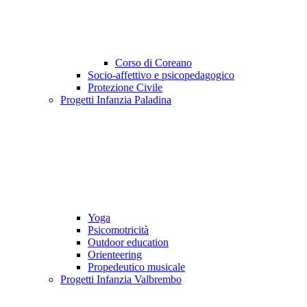
Corso di Coreano
Socio-affettivo e psicopedagogico
Protezione Civile
Progetti Infanzia Paladina
Yoga
Psicomotricità
Outdoor education
Orienteering
Propedeutico musicale
Progetti Infanzia Valbrembo