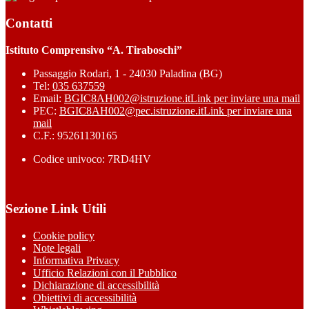
Contatti
Istituto Comprensivo “A. Tiraboschi”
Passaggio Rodari, 1 - 24030 Paladina (BG)
Tel:
035 637559
Email:
BGIC8AH002@istruzione.it
Link per inviare una mail
PEC:
BGIC8AH002@pec.istruzione.it
Link per inviare una
mail
C.F.: 95261130165
Codice univoco: 7RD4HV
Sezione Link Utili
Cookie policy
Note legali
Informativa Privacy
Ufficio Relazioni con il Pubblico
Dichiarazione di accessibilità
Obiettivi di accessibilità