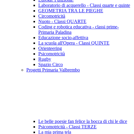
Laboratorio di acquerello - Classi quarte e quinte
GEOMETRIA TRA LE PIEGHE
Circomotricità
Nuoto - Classi QUARTE
Coding e robotica educativa - classi prime-
Primaria Paladina
Educazione socio-affettiva
La scuola all'Opera - Classi QUINTE
Orienteering
Psicomotricità
Rugby
Spazio Circo
Progetti Primaria Valbrembo
Le belle poesie fan felice la bocca di chi le dice
Psicomotricità - Classi TERZE
La mia prima tela