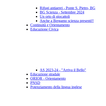
Rifugi antiaerei - Ponte S. Pietro, BG
BG Scienza - Settembre 2024
Un orto di giocattoli
Anche a Bergamo scienza presenti!!
Continuità e Orientamento
Educazione Civica
AS 2023-24 - "Arriva il Bello"
Educazione stradale
ORIOR - Orientamento
PNSD
Potenziamento della lingua inglese