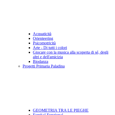
Acquaticità
Orienteering
Psicomotricità
Arte - Di tutti i colori
Giocare con la musica alla scoperta di sé, degli
altri e dell'amicizia
Biodanza
Progetti Primaria Paladina
GEOMETRIA TRA LE PIEGHE
Eureka! Funziona!