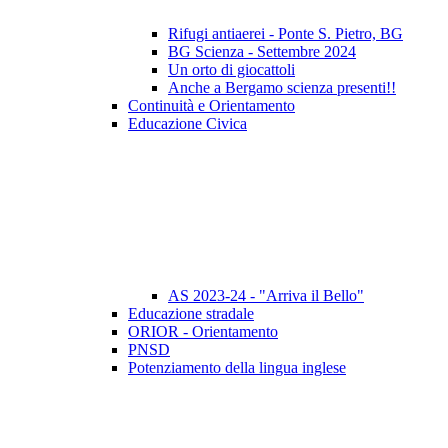
Rifugi antiaerei - Ponte S. Pietro, BG
BG Scienza - Settembre 2024
Un orto di giocattoli
Anche a Bergamo scienza presenti!!
Continuità e Orientamento
Educazione Civica
AS 2023-24 - "Arriva il Bello"
Educazione stradale
ORIOR - Orientamento
PNSD
Potenziamento della lingua inglese