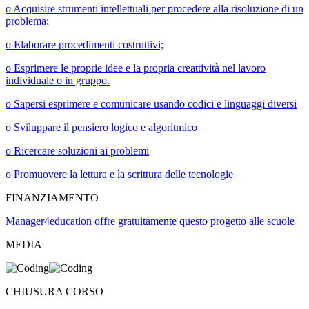
o Acquisire strumenti intellettuali per procedere alla risoluzione di un
problema;
o Elaborare procedimenti costruttivi;
o Esprimere le proprie idee e la propria creattività nel lavoro
individuale o in gruppo.
o Sapersi esprimere e comunicare usando codici e linguaggi diversi
o Sviluppare il pensiero logico e algoritmico
o Ricercare soluzioni ai problemi
o Promuovere la lettura e la scrittura delle tecnologie
FINANZIAMENTO
Manager4education offre gratuitamente questo progetto alle scuole
MEDIA
CHIUSURA CORSO