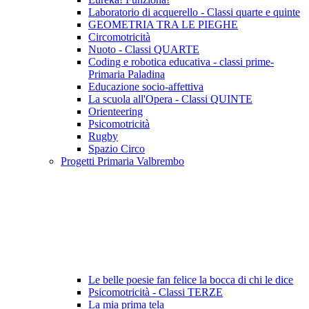
Laboratorio di acquerello - Classi quarte e quinte
GEOMETRIA TRA LE PIEGHE
Circomotricità
Nuoto - Classi QUARTE
Coding e robotica educativa - classi prime-
Primaria Paladina
Educazione socio-affettiva
La scuola all'Opera - Classi QUINTE
Orienteering
Psicomotricità
Rugby
Spazio Circo
Progetti Primaria Valbrembo
Le belle poesie fan felice la bocca di chi le dice
Psicomotricità - Classi TERZE
La mia prima tela