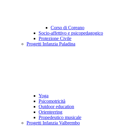
Corso di Coreano
Socio-affettivo e psicopedagogico
Protezione Civile
Progetti Infanzia Paladina
Yoga
Psicomotricità
Outdoor education
Orienteering
Propedeutico musicale
Progetti Infanzia Valbrembo