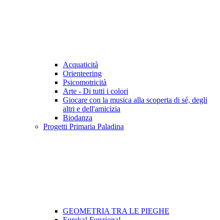
Acquaticità
Orienteering
Psicomotricità
Arte - Di tutti i colori
Giocare con la musica alla scoperta di sé, degli
altri e dell'amicizia
Biodanza
Progetti Primaria Paladina
GEOMETRIA TRA LE PIEGHE
Eureka! Funziona!