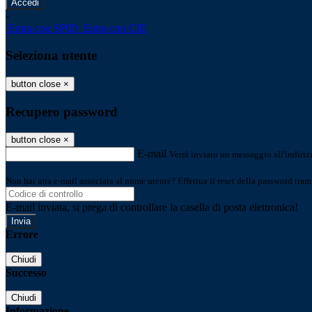
-
Entra con SPID
Entra con CIE
Seleziona utente
button close
×
Recupero password
button close
×
E-mail
Verrà inviato un messaggio all'indirizz
Non hai una e-mail associata al nome utente? Effettua il reset della password tram
E-mail inviata, si prega di controllare la casella di posta elettronica!
Errore
Chiudi
Successo
Chiudi
Informazione