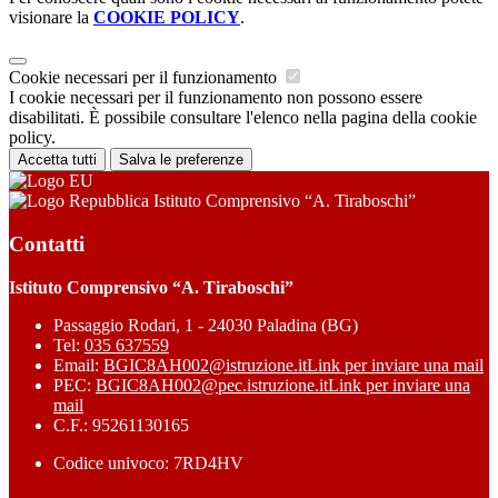
visionare la
COOKIE POLICY
.
Cookie necessari per il funzionamento
I cookie necessari per il funzionamento non possono essere
disabilitati. È possibile consultare l'elenco nella pagina della cookie
policy.
Accetta tutti
Salva le preferenze
Istituto Comprensivo “A. Tiraboschi”
Contatti
Istituto Comprensivo “A. Tiraboschi”
Passaggio Rodari, 1 - 24030 Paladina (BG)
Tel:
035 637559
Email:
BGIC8AH002@istruzione.it
Link per inviare una mail
PEC:
BGIC8AH002@pec.istruzione.it
Link per inviare una
mail
C.F.: 95261130165
Codice univoco: 7RD4HV