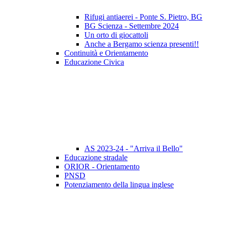
Rifugi antiaerei - Ponte S. Pietro, BG
BG Scienza - Settembre 2024
Un orto di giocattoli
Anche a Bergamo scienza presenti!!
Continuità e Orientamento
Educazione Civica
AS 2023-24 - "Arriva il Bello"
Educazione stradale
ORIOR - Orientamento
PNSD
Potenziamento della lingua inglese