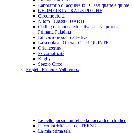
Laboratorio di acquerello - Classi quarte e quinte
GEOMETRIA TRA LE PIEGHE
Circomotricità
Nuoto - Classi QUARTE
Coding e robotica educativa - classi prime-
Primaria Paladina
Educazione socio-affettiva
La scuola all'Opera - Classi QUINTE
Orienteering
Psicomotricità
Rugby
Spazio Circo
Progetti Primaria Valbrembo
Le belle poesie fan felice la bocca di chi le dice
Psicomotricità - Classi TERZE
La mia prima tela