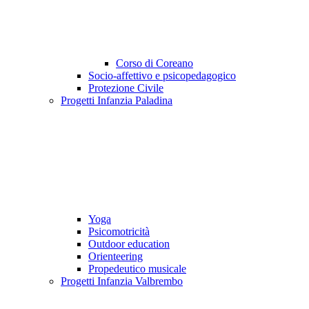
Corso di Coreano
Socio-affettivo e psicopedagogico
Protezione Civile
Progetti Infanzia Paladina
Yoga
Psicomotricità
Outdoor education
Orienteering
Propedeutico musicale
Progetti Infanzia Valbrembo