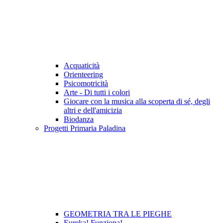
Acquaticità
Orienteering
Psicomotricità
Arte - Di tutti i colori
Giocare con la musica alla scoperta di sé, degli
altri e dell'amicizia
Biodanza
Progetti Primaria Paladina
GEOMETRIA TRA LE PIEGHE
Eureka! Funziona!