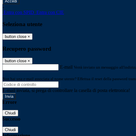
-
Entra con SPID
Entra con CIE
Seleziona utente
button close
×
Recupero password
button close
×
E-mail
Verrà inviato un messaggio all'indirizz
Non hai una e-mail associata al nome utente? Effettua il reset della password tram
E-mail inviata, si prega di controllare la casella di posta elettronica!
Errore
Chiudi
Successo
Chiudi
Informazione