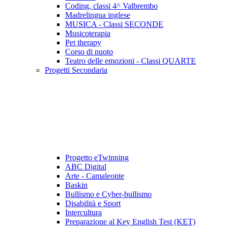
Coding, classi 4^ Valbrembo
Madrelingua inglese
MUSICA - Classi SECONDE
Musicoterapia
Pet therapy
Corso di nuoto
Teatro delle emozioni - Classi QUARTE
Progetti Secondaria
Progetto eTwinning
ABC Digital
Arte - Camaleonte
Baskin
Bullismo e Cyber-bullismo
Disabilità e Sport
Intercultura
Preparazione al Key English Test (KET)