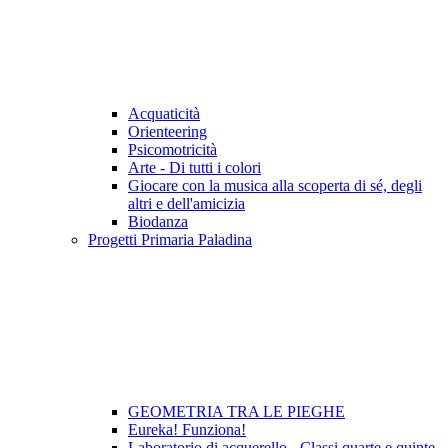
Acquaticità
Orienteering
Psicomotricità
Arte - Di tutti i colori
Giocare con la musica alla scoperta di sé, degli
altri e dell'amicizia
Biodanza
Progetti Primaria Paladina
GEOMETRIA TRA LE PIEGHE
Eureka! Funziona!
Laboratorio di acquerello - Classi quarte e quinte