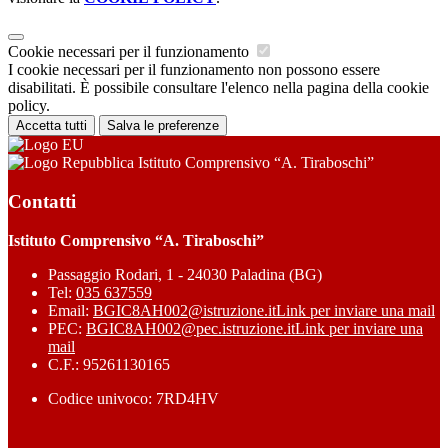
Cookie necessari per il funzionamento
I cookie necessari per il funzionamento non possono essere
disabilitati. È possibile consultare l'elenco nella pagina della cookie
policy.
Accetta tutti
Salva le preferenze
Istituto Comprensivo “A. Tiraboschi”
Contatti
Istituto Comprensivo “A. Tiraboschi”
Passaggio Rodari, 1 - 24030 Paladina (BG)
Tel:
035 637559
Email:
BGIC8AH002@istruzione.it
Link per inviare una mail
PEC:
BGIC8AH002@pec.istruzione.it
Link per inviare una
mail
C.F.: 95261130165
Codice univoco: 7RD4HV